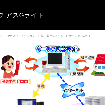
チアスGライト
E
LPガスソリューション
集中監視システム
サーチアスGライト