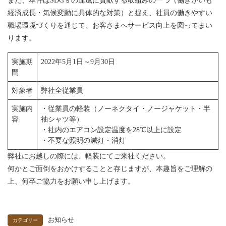
また、本件はSDGｓの達成に貢献する取組みの一つ（働きがいも
経済成長・気候変動に具体的な対策）と捉え、社員の働きやすい
職場環境づくりを通じて、お客さまへサービス向上を図ってまい
ります。
実施期
2022年5月1日～9月30日
間
対象者
弊社全従業員
実施内
・従業員の軽装（ノーネクタイ・ノージャケット・半
容
袖シャツ等）
・社内のエアコン設定温度を28℃以上に設定
・不要な照明の減灯・消灯
弊社にお越しの際には、軽装にてご来社ください。
何かとご面倒をおかけすることと存じますが、本趣旨をご理解の
上、何卒ご協力をお願い申し上げます。
お知らせ
カテゴリー